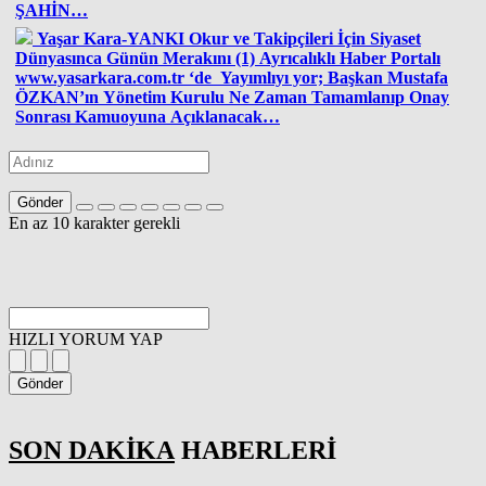
ŞAHİN…
Yaşar Kara-YANKI Okur ve Takipçileri İçin Siyaset
Dünyasınca Günün Merakını (1) Ayrıcalıklı Haber Portalı
www.yasarkara.com.tr ‘de Yayımlıyı yor; Başkan Mustafa
ÖZKAN’ın Yönetim Kurulu Ne Zaman Tamamlanıp Onay
Sonrası Kamuoyuna Açıklanacak…
Gönder
En az 10 karakter gerekli
HIZLI YORUM YAP
Gönder
SON DAKİKA
HABERLERİ