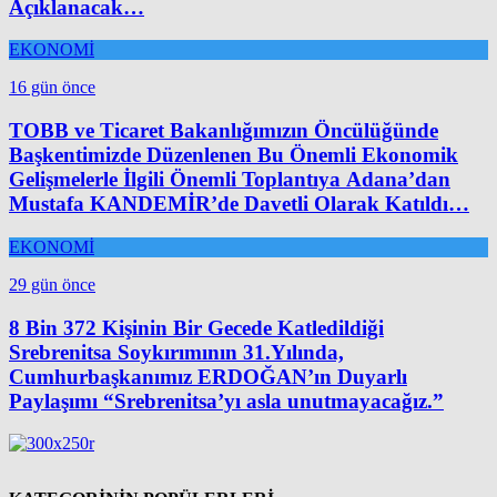
Açıklanacak…
EKONOMİ
16 gün önce
TOBB ve Ticaret Bakanlığımızın Öncülüğünde
Başkentimizde Düzenlenen Bu Önemli Ekonomik
Gelişmelerle İlgili Önemli Toplantıya Adana’dan
Mustafa KANDEMİR’de Davetli Olarak Katıldı…
EKONOMİ
29 gün önce
8 Bin 372 Kişinin Bir Gecede Katledildiği
Srebrenitsa Soykırımının 31.Yılında,
Cumhurbaşkanımız ERDOĞAN’ın Duyarlı
Paylaşımı “Srebrenitsa’yı asla unutmayacağız.”