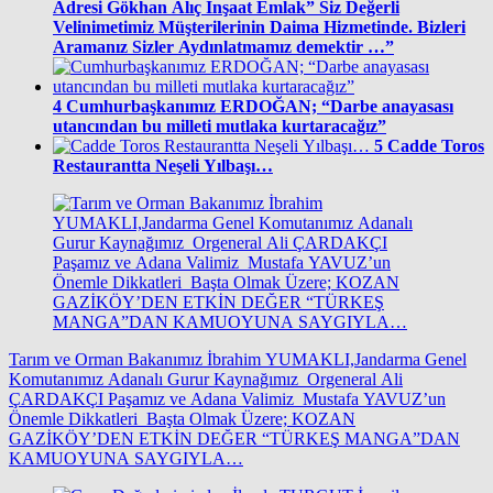
Adresi Gökhan Alıç İnşaat Emlak” Siz Değerli
Velinimetimiz Müşterilerinin Daima Hizmetinde. Bizleri
Aramanız Sizler Aydınlatmamız demektir …”
4
Cumhurbaşkanımız ERDOĞAN; “Darbe anayasası
utancından bu milleti mutlaka kurtaracağız”
5
Cadde Toros
Restaurantta Neşeli Yılbaşı…
Tarım ve Orman Bakanımız İbrahim YUMAKLI,Jandarma Genel
Komutanımız Adanalı Gurur Kaynağımız Orgeneral Ali
ÇARDAKÇI Paşamız ve Adana Valimiz Mustafa YAVUZ’un
Önemle Dikkatleri Başta Olmak Üzere; KOZAN
GAZİKÖY’DEN ETKİN DEĞER “TÜRKEŞ MANGA”DAN
KAMUOYUNA SAYGIYLA…