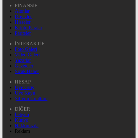
FİNANSİF
Altınlar
Dövizler
Hisseler
Kripto Paralar
Pariteler
İNTERAKTİF
Foto Galeri
Video Galeri
Yazarlar
Gazeteler
Sıcak Haber
HESAP
Üye Giriş
Üye Kayıt
Şifremi Unuttum
DİĞER
İletişim
Künye
Hakkımızda
Reklam