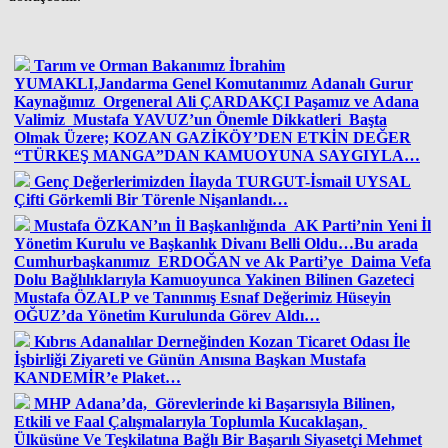
Tarım ve Orman Bakanımız İbrahim
YUMAKLI,Jandarma Genel Komutanımız Adanalı Gurur
Kaynağımız Orgeneral Ali ÇARDAKÇI Paşamız ve Adana
Valimiz Mustafa YAVUZ’un Önemle Dikkatleri Başta
Olmak Üzere; KOZAN GAZİKÖY’DEN ETKİN DEĞER
“TÜRKEŞ MANGA”DAN KAMUOYUNA SAYGIYLA…
Genç Değerlerimizden İlayda TURGUT-İsmail UYSAL
Çifti Görkemli Bir Törenle Nişanlandı…
Mustafa ÖZKAN’ın İl Başkanlığında AK Parti’nin Yeni İl
Yönetim Kurulu ve Başkanlık Divanı Belli Oldu…Bu arada
Cumhurbaşkanımız ERDOĞAN ve Ak Parti’ye Daima Vefa
Dolu Bağlılıklarıyla Kamuoyunca Yakinen Bilinen Gazeteci
Mustafa ÖZALP ve Tanınmış Esnaf Değerimiz Hüseyin
OĞUZ’da Yönetim Kurulunda Görev Aldı…
Kıbrıs Adanalılar Derneğinden Kozan Ticaret Odası İle
İşbirliği Ziyareti ve Günün Anısına Başkan Mustafa
KANDEMİR’e Plaket…
MHP Adana’da, Görevlerinde ki Başarısıyla Bilinen,
Etkili ve Faal Çalışmalarıyla Toplumla Kucaklaşan,
Ülküsüne Ve Teşkilatına Bağlı Bir Başarılı Siyasetçi Mehmet