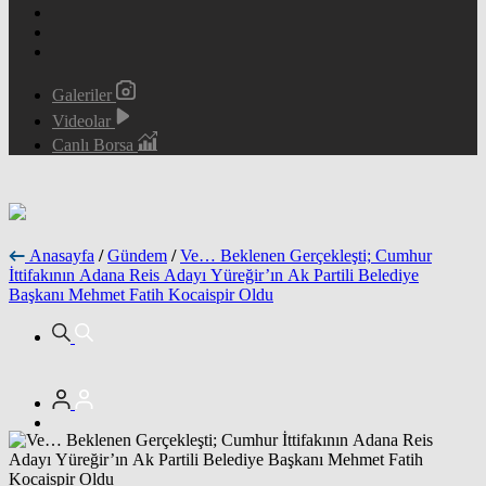
Galeriler
Videolar
Canlı Borsa
Anasayfa
/
Gündem
/
Ve… Beklenen Gerçekleşti; Cumhur
İttifakının Adana Reis Adayı Yüreğir’ın Ak Partili Belediye
Başkanı Mehmet Fatih Kocaispir Oldu