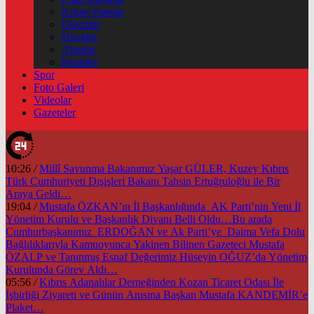
Kripto Paralar
Dövizler
Hisseler
Altınlar
Pariteler
Spor
Foto Galeri
Videolar
Gazeteler
10:26
/
Millî Savunma Bakanımız Yaşar GÜLER, Kuzey Kıbrıs
Türk Cumhuriyeti Dışişleri Bakanı Tahsin Ertuğruloğlu ile Bir
Araya Geldi…
19:04
/
Mustafa ÖZKAN’ın İl Başkanlığında AK Parti’nin Yeni İl
Yönetim Kurulu ve Başkanlık Divanı Belli Oldu…Bu arada
Cumhurbaşkanımız ERDOĞAN ve Ak Parti’ye Daima Vefa Dolu
Bağlılıklarıyla Kamuoyunca Yakinen Bilinen Gazeteci Mustafa
ÖZALP ve Tanınmış Esnaf Değerimiz Hüseyin OĞUZ’da Yönetim
Kurulunda Görev Aldı…
05:56
/
Kıbrıs Adanalılar Derneğinden Kozan Ticaret Odası İle
İşbirliği Ziyareti ve Günün Anısına Başkan Mustafa KANDEMİR’e
Plaket…