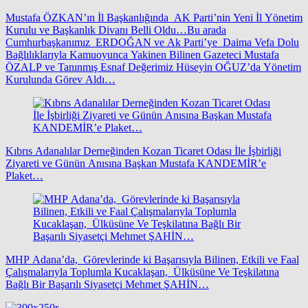
Mustafa ÖZKAN’ın İl Başkanlığında AK Parti’nin Yeni İl Yönetim
Kurulu ve Başkanlık Divanı Belli Oldu…Bu arada
Cumhurbaşkanımız ERDOĞAN ve Ak Parti’ye Daima Vefa Dolu
Bağlılıklarıyla Kamuoyunca Yakinen Bilinen Gazeteci Mustafa
ÖZALP ve Tanınmış Esnaf Değerimiz Hüseyin OĞUZ’da Yönetim
Kurulunda Görev Aldı…
Kıbrıs Adanalılar Derneğinden Kozan Ticaret Odası İle İşbirliği
Ziyareti ve Günün Anısına Başkan Mustafa KANDEMİR’e
Plaket…
MHP Adana’da, Görevlerinde ki Başarısıyla Bilinen, Etkili ve Faal
Çalışmalarıyla Toplumla Kucaklaşan, Ülküsüne Ve Teşkilatına
Bağlı Bir Başarılı Siyasetçi Mehmet ŞAHİN…