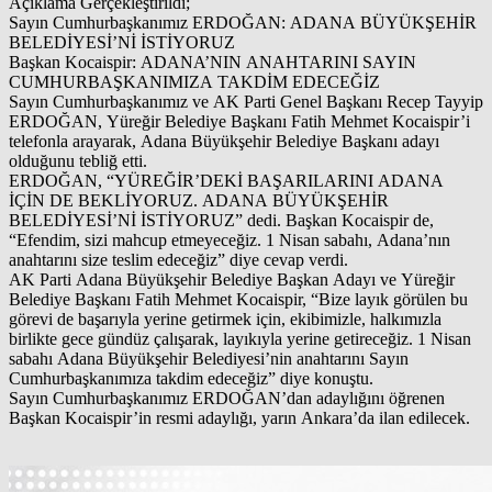
Açıklama Gerçekleştirildi;
Sayın Cumhurbaşkanımız ERDOĞAN: ADANA BÜYÜKŞEHİR
BELEDİYESİ’Nİ İSTİYORUZ
Başkan Kocaispir: ADANA’NIN ANAHTARINI SAYIN
CUMHURBAŞKANIMIZA TAKDİM EDECEĞİZ
Sayın Cumhurbaşkanımız ve AK Parti Genel Başkanı Recep Tayyip
ERDOĞAN, Yüreğir Belediye Başkanı Fatih Mehmet Kocaispir’i
telefonla arayarak, Adana Büyükşehir Belediye Başkanı adayı
olduğunu tebliğ etti.
ERDOĞAN, “YÜREĞİR’DEKİ BAŞARILARINI ADANA
İÇİN DE BEKLİYORUZ. ADANA BÜYÜKŞEHİR
BELEDİYESİ’Nİ İSTİYORUZ” dedi. Başkan Kocaispir de,
“Efendim, sizi mahcup etmeyeceğiz. 1 Nisan sabahı, Adana’nın
anahtarını size teslim edeceğiz” diye cevap verdi.
AK Parti Adana Büyükşehir Belediye Başkan Adayı ve Yüreğir
Belediye Başkanı Fatih Mehmet Kocaispir, “Bize layık görülen bu
görevi de başarıyla yerine getirmek için, ekibimizle, halkımızla
birlikte gece gündüz çalışarak, layıkıyla yerine getireceğiz. 1 Nisan
sabahı Adana Büyükşehir Belediyesi’nin anahtarını Sayın
Cumhurbaşkanımıza takdim edeceğiz” diye konuştu.
Sayın Cumhurbaşkanımız ERDOĞAN’dan adaylığını öğrenen
Başkan Kocaispir’in resmi adaylığı, yarın Ankara’da ilan edilecek.