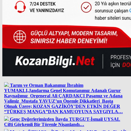
Tarım ve Orman Bakanımız İbrahim
YUMAKLI,Jandarma Genel Komutanımız Adanalı Gurur
Kaynağımız Orgeneral Ali ÇARDAKÇI Paşamız ve Adana
Valimiz Mustafa YAVUZ’un Önemle Dikkatleri Başta
Olmak Üzere; KOZAN GAZİKÖY’DEN ETKİN DEĞER
“TÜRKEŞ MANGA”DAN KAMUOYUNA SAYGIYLA…
Genç Değerlerimizden İlayda TURGUT-İsmail UYSAL
Çifti Görkemli Bir Törenle Nişanlandı…