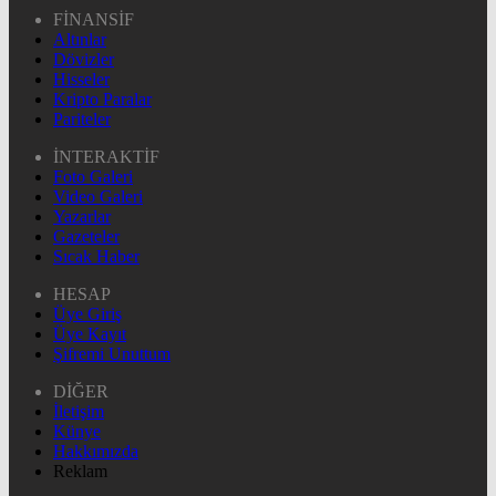
FİNANSİF
Altınlar
Dövizler
Hisseler
Kripto Paralar
Pariteler
İNTERAKTİF
Foto Galeri
Video Galeri
Yazarlar
Gazeteler
Sıcak Haber
HESAP
Üye Giriş
Üye Kayıt
Şifremi Unuttum
DİĞER
İletişim
Künye
Hakkımızda
Reklam