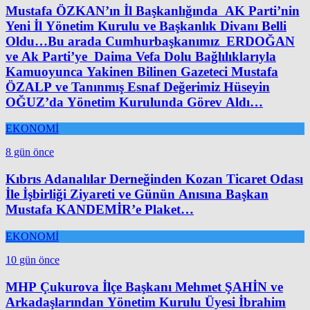
Mustafa ÖZKAN’ın İl Başkanlığında AK Parti’nin
Yeni İl Yönetim Kurulu ve Başkanlık Divanı Belli
Oldu…Bu arada Cumhurbaşkanımız ERDOĞAN
ve Ak Parti’ye Daima Vefa Dolu Bağlılıklarıyla
Kamuoyunca Yakinen Bilinen Gazeteci Mustafa
ÖZALP ve Tanınmış Esnaf Değerimiz Hüseyin
OĞUZ’da Yönetim Kurulunda Görev Aldı…
EKONOMİ
8 gün önce
Kıbrıs Adanalılar Derneğinden Kozan Ticaret Odası
İle İşbirliği Ziyareti ve Günün Anısına Başkan
Mustafa KANDEMİR’e Plaket…
EKONOMİ
10 gün önce
MHP Çukurova İlçe Başkanı Mehmet ŞAHİN ve
Arkadaşlarından Yönetim Kurulu Üyesi İbrahim