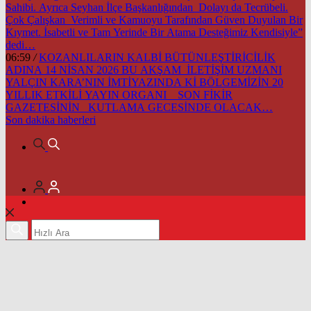
Sahibi. Ayrıca Seyhan İlçe Başkanlığından Dolayı da Tecrübeli.
Çok Çalışkan Verimli ve Kamuoyu Tarafından Güven Duyulan Bir
Kıymet. İsabetli ve Tam Yerinde Bir Atama Desteğimiz Kendisiyle”
dedi…
06:59
/
KOZANLILARIN KALBİ BÜTÜNLEŞTİRİCİLİK
ADINA 14 NİSAN 2026 BU AKŞAM İLETİŞİM UZMANI
YALÇIN KARA’NIN İMTİYAZINDA Kİ BÖLGEMİZİN 20
YILLIK ETKİLİ YAYIN ORGANI SON FİKİR
GAZETESİNİN KUTLAMA GECESİNDE OLACAK…
Son dakika
haberleri