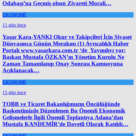
Odabaşı’na Geçmiş olsun Ziyareti Morali…
EKONOMİ
11 gün önce
Yaşar Kara-YANKI Okur ve Takipçileri İçin Siyaset
Dünyasınca Günün Merakını (1) Ayrıcalıklı Haber
Portalı www.yasarkara.com.tr ‘de Yayımlıyı yor;
Başkan Mustafa ÖZKAN’ın Yönetim Kurulu Ne
Zaman Tamamlanıp Onay Sonrası Kamuoyuna
Açıklanacak…
EKONOMİ
15 gün önce
TOBB ve Ticaret Bakanlığımızın Öncülüğünde
Başkentimizde Düzenlenen Bu Önemli Ekonomik
Gelişmelerle İlgili Önemli Toplantıya Adana’dan
Mustafa KANDEMİR’de Davetli Olarak Katıldı…
EKONOMİ