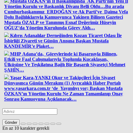
Mustafa ÖZKAN’ın İl Başkanlığında AK Parti’nin Yeni İl
Yönetim Kurulu ve Başkanlık Divanı Belli Oldu…Bu arada
Cumhurbaşkanımız ERDOĞAN ve Ak Parti’ye Daima Vefa
Dolu Bağlılıklarıyla Kamuoyunca Yakinen Bilinen Gazeteci
Mustafa ÖZALP ve Tanınmış Esnaf Değerimiz Hüseyin
OĞUZ’da Yönetim Kurulunda Görev Aldı…
Kıbrıs Adanalılar Derneğinden Kozan Ticaret Odası İle
İşbirliği Ziyareti ve Günün Anısına Başkan Mustafa
KANDEMİR’e Plaket…
MHP Adana’da, Görevlerinde ki Başarısıyla Bilinen,
Etkili ve Faal Çalışmalarıyla Toplumla Kucaklaşan,
Ülküsüne Ve Teşkilatına Bağlı Bir Başarılı Siyasetçi Mehmet
ŞAHİN…
Yaşar Kara-YANKI Okur ve Takipçileri İçin Siyaset
Dünyasınca Günün Merakını (1) Ayrıcalıklı Haber Portalı
www.yasarkara.com.tr ‘de Yayımlıyı yor; Başkan Mustafa
ÖZKAN’ın Yönetim Kurulu Ne Zaman Tamamlanıp Onay
Sonrası Kamuoyuna Açıklanacak…
Gönder
En az 10 karakter gerekli