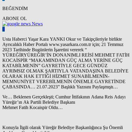
BEĞENDİM
ABONE OL
News
0
Usta Haberci Yaşar Kara YANKI Okur ve Takipçileriyle birlikte
Ayrıcalıklı Haber Portalı www.yasarkara.com.tr için; 21 Temmuz
2023 Tarihinde Bugünlerin İşaretini vererek “
YÜREĞİRYÜREĞİR’İN DONANIMLI REİSİ MEHMET FATİH
KOCAİSPİR “MAKAMINDAN GÜÇ ALMA YERİNE GÜÇ
KATABİLMENİN” GAYRETİYLE GECE GÜNDÜZ
AYRIMSIZ OLMAK ŞARTIYLA VATANDAŞINA BELEDİYE
OLARAK HAK ETTİĞİ HİZMET SUNABİLMENİN-
MEMNUNİYET VEREBİLMENİN ÖNEMLE GAYRETİNDE
ÇABASINDA… 21.07.2023” Başlıklı Yazısını Paylaşmıştı…
Ve… Beklenen Gerçekleşti; Cumhur İttifakının Adana Reis Adayı
Yüreğir’ın Ak Partili Belediye Başkanı
Mehmet Fatih Kocaispir Oldu…
Konuyla İlgili olarak Yüreğir Belediye Başkanlığınca Şu Önemli