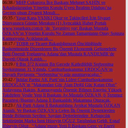
06:38
/
MHP Çukurova İlçe Başkanı Mehmet ŞAHİN ve
Arkadaşlarından Yönetim Kurulu Üyesi İbrahim Odabaşı’na
Geçmiş olsun Ziyareti Morali…
05:35
/
Yaşar Kara-YANKI Okur ve Takipçileri İçin Siyaset
Dünyasınca Günün Merakını (1) Ayrıcalıklı Haber Portalı
www.yasarkara.com.tr ‘de Yayımlıyı yor; Başkan Mustafa
ÖZKAN’ın Yönetim Kurulu Ne Zaman Tamamlanıp Onay Sonrası
Kamuoyuna Açıklanacak…
18:17
/
TOBB ve Ticaret Bakanlığımızın Öncülüğünde
Başkentimizde Düzenlenen Bu Önemli Ekonomik Gelişmelerle
İlgili Önemli Toplantıya Adana’dan Mustafa KANDEMİR’de
Davetli Olarak Katıldı…
13:19
/
8 Bin 372 Kişinin Bir Gecede Katledildiği Srebrenitsa
Soykırımının 31.Yılında, Cumhurbaşkanımız ERDOĞAN’ın
Duyarlı Paylaşımı “Srebrenitsa’yı asla unutmayacağız.”
20:42
/
İktidar Partisi AK Parti’nin Lideri Cumhurbaşkanımız
ERDOĞAN’ın “Makamdan Güç Alan Değil Güç Katan Olun”
Anlayışına Hakim, Kamuoyunda Önemle Bilinen Enerjisi Yüksek
Takdirlere Vesile Yeni İl Başkanı Av.Mustafa ÖZKAN, 6 Temmuz
Pazartesi (Bugün) Adana İl Başkanlığı Makamına Oturacak.
18:23
/
Ak Parti Adana İl Başkanlığına Avukat Mustafa ÖZKAN
Atandı. Ve Başkan ÖZKAN’a Gelen İlk Önemli Desteklerden
Biride Bölgenin Sevilen Sayılan Değerlerinden Kebapçılık
Sektörünün Marka İsmi Hüseyin OĞUZ Tarafından Geldi. Esnaf
Hüseyin Oğuz, “Adana’mızın Yeni İl Başkanı Genç ve Enerji