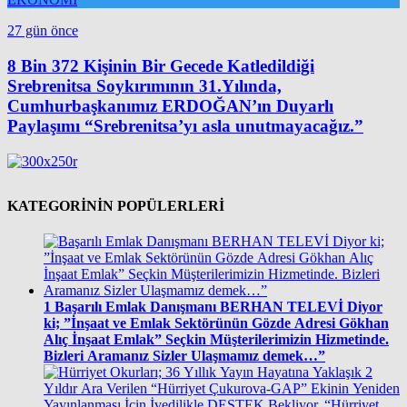
27 gün önce
8 Bin 372 Kişinin Bir Gecede Katledildiği
Srebrenitsa Soykırımının 31.Yılında,
Cumhurbaşkanımız ERDOĞAN’ın Duyarlı
Paylaşımı “Srebrenitsa’yı asla unutmayacağız.”
KATEGORİNİN POPÜLERLERİ
1
Başarılı Emlak Danışmanı BERHAN TELEVİ Diyor
ki; ”İnşaat ve Emlak Sektörünün Gözde Adresi Gökhan
Alıç İnşaat Emlak” Seçkin Müşterilerimizin Hizmetinde.
Bizleri Aramanız Sizler Ulaşmamız demek…”