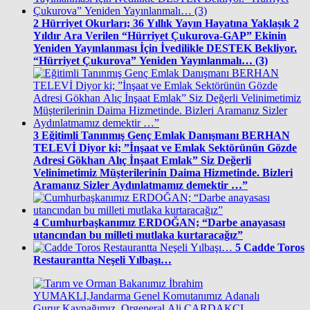
2
Hürriyet Okurları; 36 Yıllık Yayın Hayatına Yaklaşık 2
Yıldır Ara Verilen “Hürriyet Çukurova-GAP” Ekinin
Yeniden Yayınlanması İçin İvedilikle DESTEK Bekliyor.
“Hürriyet Çukurova” Yeniden Yayınlanmalı… (3)
3
Eğitimli Tanınmış Genç Emlak Danışmanı BERHAN
TELEVİ Diyor ki; ”İnşaat ve Emlak Sektörünün Gözde
Adresi Gökhan Alıç İnşaat Emlak” Siz Değerli
Velinimetimiz Müşterilerinin Daima Hizmetinde. Bizleri
Aramanız Sizler Aydınlatmamız demektir …”
4
Cumhurbaşkanımız ERDOĞAN; “Darbe anayasası
utancından bu milleti mutlaka kurtaracağız”
5
Cadde Toros
Restaurantta Neşeli Yılbaşı…