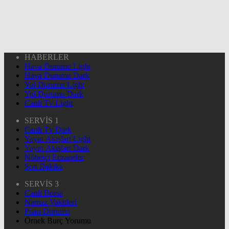
HABERLER
Hava Durumu Light
Hava Durumu Dark
Yol Durumu Light
Yol Durumu Dark
Canlı Tv Light
SERVİS 1
Canlı Tv Dark
Yayın Akışları Light
Yayın Akışları Dark
Nöbetçi Eczaneler
Son Dakika
SERVİS 3
Canlı Borsa
Namaz Vakitleri
Puan Durumu
Örnek Burç Yorumu